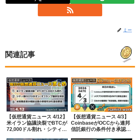
ミー
関連記事
仮想通貨ニュース
仮想通貨ニュース
【仮想通貨ニュース 4/12】
【仮想通貨ニュース 4/3】
米イラン協議決裂でBTCが
CoinbaseがOCCから連邦
72,000ドル割れ・シティ銀
信託銀行の条件付き承認取
行CFOが暗号資産オン/オ
得・メタプラネットが世界