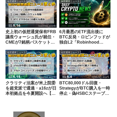
フランプ提供を明言・財務
3位のBTC保有に・日本の
仮想通貨ニュース
仮想通貨ニュース
長官が規制法案の早期可決
分離課税の新解釈が話題
を要請
史上初の仮想通貨保有FRB
6月最悪のETF流出後に
議長ウォーシュ氏が就任・
BTC反発・ロビンフッドが
CMEが7銘柄バスケット先
独自L2「Robinhood
物を発表【仮想通貨ニュー
Chain」始動・メタプラネ
ス 5/16】
ットBTC保有43,000枚に
仮想通貨ニュース
仮想通貨ニュース
【仮想通貨ニュース
26/7/2】
クラリティ法案が米上院委
BTC80,000ドル回復・
を超党派で通過・a16zが日
StrategyがBTC購入を一時
本初拠点を今夏開設へ【仮
停止・偽HSBCステーブル
想通貨ニュース 5/15】
コインが出回る【仮想通貨
ニュース 5/4】