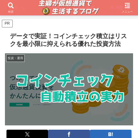
ホーム
初心者必見
取引所
通貨一覧
検索
メニュー
PR
データで実証！コインチェック積立はリス
クを最小限に抑えられる優れた投資方法
投資・運用