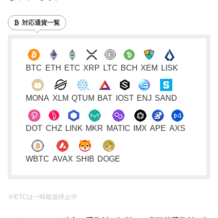
対応通貨一覧
BTC
ETH
ETC
XRP
LTC
BCH
XEM
LISK
MONA
XLM
QTUM
BAT
IOST
ENJ
SAND
DOT
CHZ
LINK
MKR
MATIC
IMX
APE
AXS
WBTC
AVAX
SHIB
DOGE
※ETCは一時取扱停止中