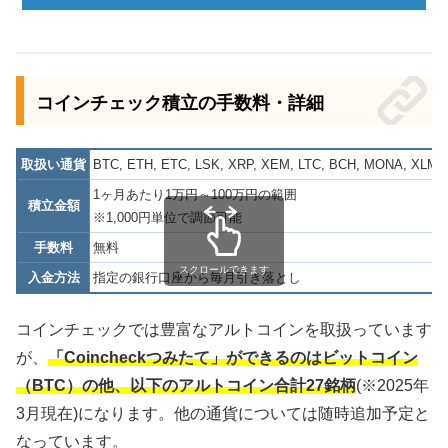
コインチェック積立の手数料・詳細
取扱い通貨
BTC, ETH, ETC, LSK, XRP, XEM, LTC, BCH, MONA, X
1ヶ月あたり1万円～100万円の範囲
積立金額
※1,000円単位で調節可能
手数料
無料
スクロールできます
入金方法
指定の銀行口座から毎月引き落とし
コインチェックでは豊富なアルトコインを取扱っています
が、
「Coincheckつみたて」ができるのはビットコイン
（BTC）の他、以下のアルトコイン合計27銘柄
(※2025年
3月現在)になります。他の通貨については随時追加予定と
なっています。