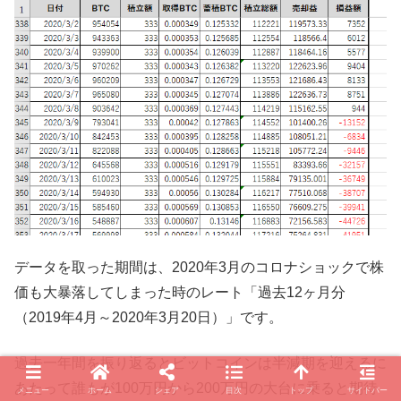
データを取った期間は、2020年3月のコロナショックで株
価も大暴落してしまった時のレート「過去12ヶ月分
（2019年4月～2020年3月20日）」です。
過去一年間を振り返るとビットコインは半減期を迎えるに
あたって誰もが100万円から200万円の大台に乗ると期待
メニュー
ホーム
シェア
目次
トップ
サイドバー