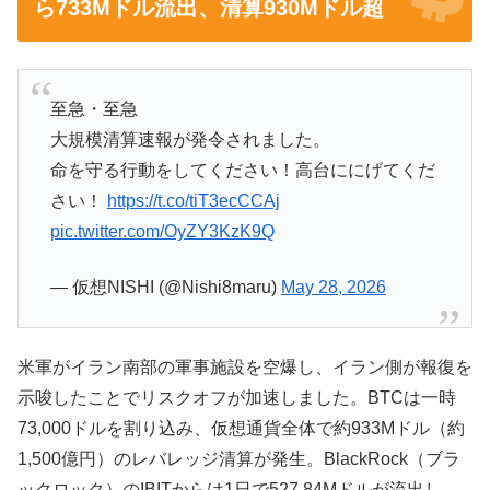
ら733Mドル流出、清算930Mドル超
至急・至急
大規模清算速報が発令されました。
命を守る行動をしてください！高台ににげてくだ
さい！
https://t.co/tiT3ecCCAj
pic.twitter.com/OyZY3KzK9Q
— 仮想NISHI (@Nishi8maru)
May 28, 2026
米軍がイラン南部の軍事施設を空爆し、イラン側が報復を
示唆したことでリスクオフが加速しました。BTCは一時
73,000ドルを割り込み、仮想通貨全体で約933Mドル（約
1,500億円）のレバレッジ清算が発生。BlackRock（ブラ
ックロック）のIBITからは1日で527.84Mドルが流出し、