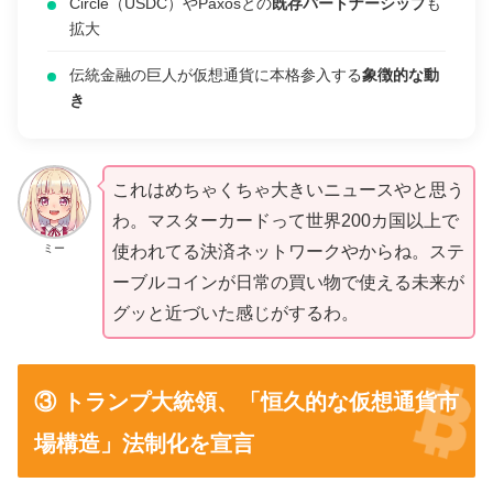
Circle（USDC）やPaxosとの
既存パートナーシップ
も
拡大
伝統金融の巨人が仮想通貨に本格参入する
象徴的な動
き
これはめちゃくちゃ大きいニュースやと思う
わ。マスターカードって世界200カ国以上で
ミー
使われてる決済ネットワークやからね。ステ
ーブルコインが日常の買い物で使える未来が
グッと近づいた感じがするわ。
③ トランプ大統領、「恒久的な仮想通貨市
場構造」法制化を宣言