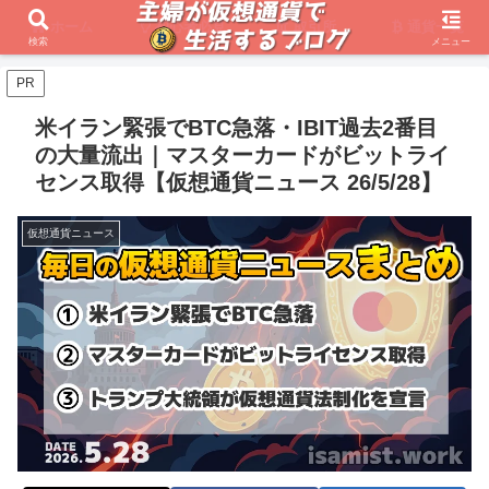
ホーム
初心者必見
取引所
通貨一覧
検索
メニュー
PR
米イラン緊張でBTC急落・IBIT過去2番目
の大量流出｜マスターカードがビットライ
センス取得【仮想通貨ニュース 26/5/28】
仮想通貨ニュース