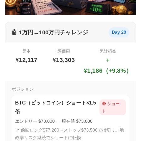
🤖 1万円→100万円チャレンジ
Day 29
元本
評価額
累計損益
¥12,117
¥13,303
+
¥1,186（+9.8%）
ポジション
BTC（ビットコイン）ショート×1.5
🔴 ショー
ト
倍
エントリー $73,000 → 現在値 $73,000
📌 前回ロング$77,200→ストップ$73,500で損切り。地
政学リスク継続でショートに転換