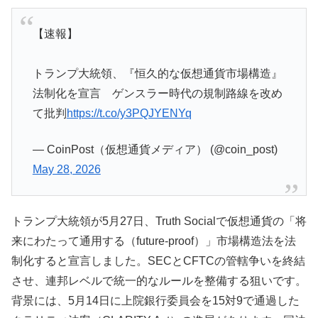
【速報】
トランプ大統領、『恒久的な仮想通貨市場構造』
法制化を宣言 ゲンスラー時代の規制路線を改め
て批判
https://t.co/y3PQJYENYq
— CoinPost（仮想通貨メディア） (@coin_post)
May 28, 2026
トランプ大統領が5月27日、Truth Socialで仮想通貨の「将
来にわたって通用する（future-proof）」市場構造法を法
制化すると宣言しました。SECとCFTCの管轄争いを終結
させ、連邦レベルで統一的なルールを整備する狙いです。
背景には、5月14日に上院銀行委員会を15対9で通過した