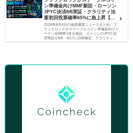
ン準備金向けMMF新設・ローソン
JPYC決済8/6実証・クラリティ法
案初回投票確率65%に急上昇【仮
想通貨ニュース 26/8/4】
2026年8月4日の仮想通貨ニュースまとめ。ブ
ラックロックがステーブルコイン準備金向けト
ークン化MMF2本を新設、ローソンのJPYC決
済実証が8/6・8/17に日程確定、クラリティ法
案の休会前初回投票確率が18%から65%に急上
昇。ミーがわかりやすく解説します。