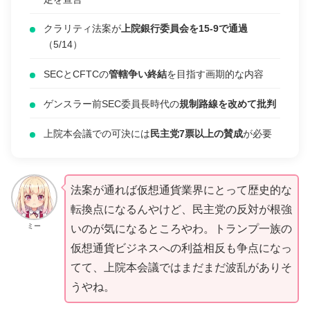
クラリティ法案が
上院銀行委員会を15-9で通過
（5/14）
SECとCFTCの
管轄争い終結
を目指す画期的な内容
ゲンスラー前SEC委員長時代の
規制路線を改めて批判
上院本会議での可決には
民主党7票以上の賛成
が必要
法案が通れば仮想通貨業界にとって歴史的な
転換点になるんやけど、民主党の反対が根強
ミー
いのが気になるところやわ。トランプ一族の
仮想通貨ビジネスへの利益相反も争点になっ
てて、上院本会議ではまだまだ波乱がありそ
うやね。