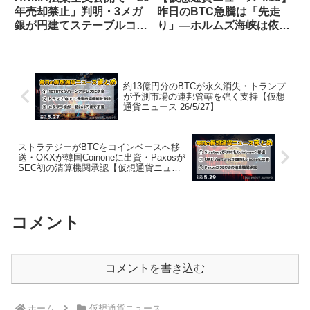
年売却禁止」判明・3メガ
昨日のBTC急騰は「先走
銀が円建てステーブルコイ
り」—ホルムズ海峡は依然
ン共同発行へ【仮想通貨ニ
閉鎖状態でBTCが反落・
ュース 26/6/10】
Kelp rsETHで3億ドルの
DeFiハック・XRPがソラ
ナでwXRPとして利用可能
約13億円分のBTCが永久消失・トランプ
に
が予測市場の連邦管轄を強く支持【仮想
通貨ニュース 26/5/27】
ストラテジーがBTCをコインベースへ移
送・OKXが韓国Coinoneに出資・Paxosが
SEC初の清算機関承認【仮想通貨ニュー
ス 26/5/29】
コメント
コメントを書き込む
ホーム
仮想通貨ニュース