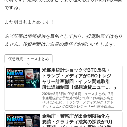
ですね。
また明日もまとめます！
※当記事は情報提供を目的としており、投資助言ではあり
ません。投資判断はご自身の責任でお願いいたします。
仮想通貨ニュースまとめ
米雇用統計ショックでBTC反発・
トランプ・メディアがCROトレジ
ャリー計画撤回・イラン関連取引
所に追加制裁【仮想通貨ニュース
26/8/8】
2026年8月8日の仮想通貨ニュースまとめ。7月
米雇用統計が予想外の減少で利下げ期待が高ま
りBTCが反発、トランプ・メディアがクリプト
ドットコムとのCROトレジャリー計画を白紙撤
回、米財務省がイラン関連取引所2社に追加制
裁。ミーがわかりやすく解説します。
金融庁・警察庁が出金制限強化を
要請・クラリティ法案の採決が9月