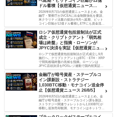
へ延期・ビットコイン巨鯨が12億
ドル蓄積【仮想通貨ニュース
26/8/7】
2026年8月7日の仮想通貨ニュースまとめ。金
融庁・警察庁がJVCEAに出金制限強化を要請、
米クラリティ法案の採決が9月へ延期、ビット
コイン巨鯨が12億ドル蓄積しETFにも資金流
入。ミーがわかりやすく解説します。
ロシア仮想通貨包括規制法が正式
成立・クリプトクアント「弱気相
場は終盤」と指摘・ローソンが
JPYC決済を実証【仮想通貨ニュー
ス 26/8/6】
ロシアで仮想通貨包括規制法が正式成立し9月
施行へ。クリプトクアントはBTC・ETH・XRP
で弱気相場終盤の兆候を指摘。ローソンは
JPYC店頭決済をPOSレジ連動で国内初実証。
ミーが今日の3本をわかりやすく解説します。
金融庁が暗号資産・ステーブルコ
イン課新設・ストラテジー
1,030BTC移動・モナコイン送金停
止【仮想通貨ニュース 26/8/5】
2026年8月5日の仮想通貨ニュースまとめ。金
融庁が暗号資産・ステーブルコイン課を新設、
ストラテジー関連ウォレットから1,030BTCが
移動し追加売却観測、モナコインはネットワー
ク障害でbitFlyerが送受金を一時停止。ミーがわ
かりやすく解説します。
ブラックロックがステーブルコイ