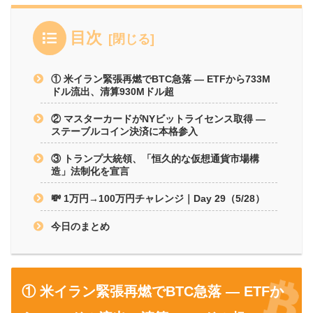
目次
① 米イラン緊張再燃でBTC急落 — ETFから733M
ドル流出、清算930Mドル超
② マスターカードがNYビットライセンス取得 —
ステーブルコイン決済に本格参入
③ トランプ大統領、「恒久的な仮想通貨市場構
造」法制化を宣言
💸 1万円→100万円チャレンジ｜Day 29（5/28）
今日のまとめ
① 米イラン緊張再燃でBTC急落 — ETFか