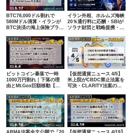
BTC78,000ドル割れで
イラン外相、ホルムズ海峡
580Mドル清算・イランが
20％通行料に応酬・SBIが
BTC決済の海上保険プラッ
ソラナ財団と戦略提携・ト
トフォーム開始【仮想通貨
ランプ氏がクラリティ法案
ニュース 5/17】
可決を要請【仮想通貨ニュ
仮想通貨ニュース
仮想通貨ニュース
ース 26/7/14】
ビットコイン暴落で一時
【仮想通貨ニュース 4/5】
1000万円割れ｜下落の理
米上院がCBDC禁止法案を
由とMt.Gox巨額移動【仮
可決・CLARITY法案の署
想通貨ニュース 26/6/4】
名期待が高まる・日本が30
種類以上の仮想通貨をグリ
仮想通貨ニュース
仮想通貨ニュース
ーンリスト登録
ARMA法案全文公開で「20
【仮想通貨ニュース 4/19】