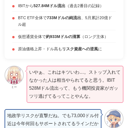
IBITから
527.84Mドル流出
（過去2番目の記録）
BTC ETF全体で
733Mドルの純流出
、5月累計20億ド
ル超
仮想通貨全体で
約933Mドルの清算
（ロング主体）
原油価格上昇・ドル高も
リスク資産への逆風
に
いやぁ、これはキツいわ…。ストップ入れて
なかった人は相当やられてると思う。IBIT
ミー
528Mドル流出って、もう機関投資家がガッ
ツリ逃げてるってことやんな。
地政学リスクが直撃だね。でも73,000ドル付
近は今年何回もサポートされてるラインだか