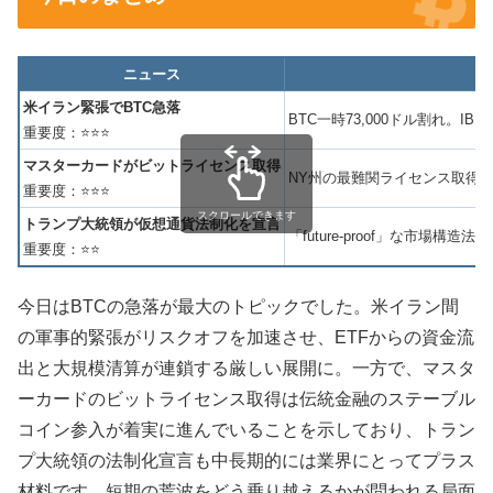
ニュース
米イラン緊張でBTC急落
BTC一時73,000ドル割れ。IB
重要度：⭐⭐⭐
マスターカードがビットライセンス取得
NY州の最難関ライセンス取得。
重要度：⭐⭐⭐
スクロールできます
トランプ大統領が仮想通貨法制化を宣言
「future-proof」な市場
重要度：⭐⭐
今日はBTCの急落が最大のトピックでした。米イラン間
の軍事的緊張がリスクオフを加速させ、ETFからの資金流
出と大規模清算が連鎖する厳しい展開に。一方で、マスタ
ーカードのビットライセンス取得は伝統金融のステーブル
コイン参入が着実に進んでいることを示しており、トラン
プ大統領の法制化宣言も中長期的には業界にとってプラス
材料です。短期の荒波をどう乗り越えるかが問われる局面