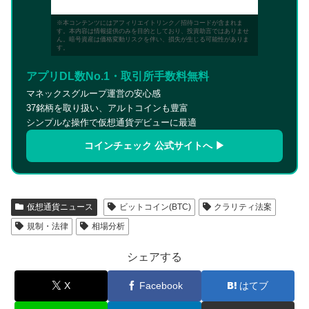
※本コンテンツにはアフィリエイトリンク／招待コードが含まれま
す。本内容は情報提供のみを目的としており、投資助言ではありませ
ん。暗号資産は価格変動リスクを伴い、損失が生じる可能性がありま
す。
アプリDL数No.1・取引所手数料無料
マネックスグループ運営の安心感
37銘柄を取り扱い、アルトコインも豊富
シンプルな操作で仮想通貨デビューに最適
コインチェック 公式サイトへ ▶
仮想通貨ニュース
ビットコイン(BTC)
クラリティ法案
規制・法律
相場分析
シェアする
X
Facebook
はてブ