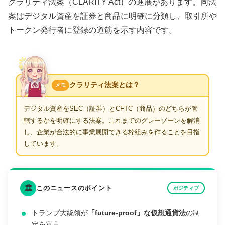
クラリティ法案（CLARITY Act）の進展があります。同法
案はデジタル資産を証券と商品に明確に分類し、取引所や
トークン発行者に登録の道筋を示す内容です。
クラリティ法案とは？
メモ
デジタル資産をSEC（証券）とCFTC（商品）のどちらが管
轄するかを明確にする法案。これまでのグレーゾーンを解消
し、企業が合法的に事業展開できる枠組みを作ることを目指
しています。
🏛️
このニュースのポイント
ポジティブ
トランプ大統領が
「future-proof」な仮想通貨法
の制
定を宣言