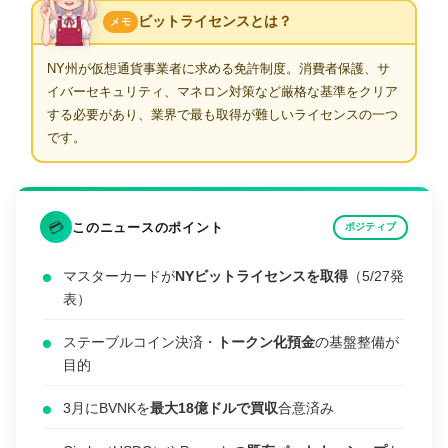
ビットライセンスとは？
メモ
NY州が仮想通貨事業者に求める免許制度。消費者保護、サ
イバーセキュリティ、マネロン対策など厳格な基準をクリア
する必要があり、業界で最も取得が難しいライセンスの一つ
です。
💳
このニュースのポイント
ポジティブ
マスターカードが
NYビットライセンスを取得
（5/27発
表）
ステーブルコイン決済・
トークン化預金
の基盤整備が
目的
3月にBVNKを
最大18億ドルで買収
合意済み