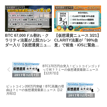
骨太の方針2026にオンチ
億ドル配当【仮想通貨ニュ
ェーン金融明記【仮想通貨
ース 26/7/20】
仮想通貨ニュース
仮想通貨ニュース
ニュース 26/7/21】
BTC 67,000ドル割れ・ク
【仮想通貨ニュース 3/21】
ラリティ法案が上院カレン
CLARITY法案が「99%合
ダー入り【仮想通貨ニュー
意」で前進・iOSに緊急脆
ス 26/6/3】
弱性・BTC暴落前パターン
に酷似の警告
BTC170万円台突入！ビットコインゴッド
って何？？ミーの仮想通貨最新ニュース
【12月7日】
ビットコイン200万円突破！BTC高騰の理
由は？ミーの仮想通貨最新ニュース【12
月8日】