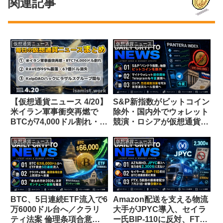
関連記事
仮想通貨ニュース
仮想通貨ニュース
【仮想通貨ニュース 4/20】
S&P新指数がビットコイン
米イラン軍事衝突再燃で
除外・国内外でウォレット
BTCが74,000ドル割れ・
競演・ロシアが仮想通貨規
RAVEトークンが95%暴落
制法可決【仮想通貨ニュー
し67億ドルが消失・
ス 26/7/22】
仮想通貨ニュース
仮想通貨ニュース
KelpDAOハックはラザル
スグループ関与の可能性
BTC、5日連続ETF流入で6
Amazon配送を支える物流
万6000ドル台へ／クラリ
大手がJPYC導入、セイラ
ティ法案 倫理条項合意／
ー氏BIP-110に反対、FTX9