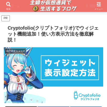
ホーム
初心者必見
取引所
通貨一覧
検索
メニュー
PR
Cryptofolio(クリプトフォリオ)でウィジェ
ット機能追加！使い方表示方法を徹底解
説！
仮想通貨ニュース