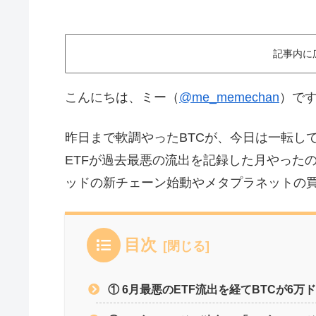
記事内に
こんにちは、ミー（
@me_memechan
）で
昨日まで軟調やったBTCが、今日は一転し
ETFが過去最悪の流出を記録した月やった
ッドの新チェーン始動やメタプラネットの
目次
① 6月最悪のETF流出を経てBTCが6万