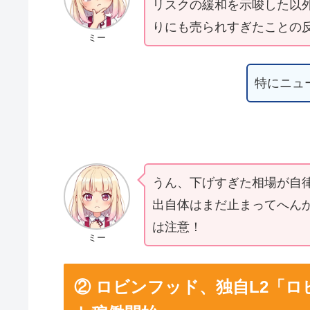
リスクの緩和を示唆した以
りにも売られすぎたことの
ミー
特にニュ
うん、下げすぎた相場が自律
出自体はまだ止まってへん
は注意！
ミー
② ロビンフッド、独自L2「