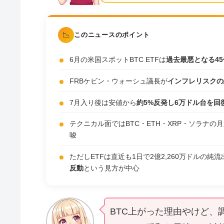
📉
このニュースのポイント
6月の米国スポットBTC ETFは
過去最悪となる4
FRBケビン・ウォーシュ議長が
インフレリスクの
7月入り後は安値から
約5%反発し6万ドル台を回
テクニカル面ではBTC・ETH・XRP・ソラナの月足
唆
ただしETFは直近も1日で2億2,260万ドルの
反動
という見方が中心
BTC上がった理由やけど、