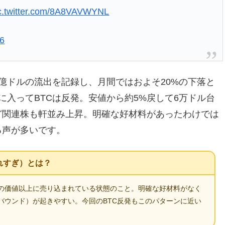
c.twitter.com/8A8VAVWYNL
26
5億ドルの流出を記録し、月間ではおよそ20%の下落と
に入ってBTCは反発。安値から約5%戻して6万ドル台
ど関連株も軒並み上昇。明確な好材料があったわけでは
る声が多いです。
れすぎ）とは？
の価値以上に売り込まれている状態のこと。明確な好材料がなく
バウンド）が起きやすい。今回のBTC反発もこのパターンに近い