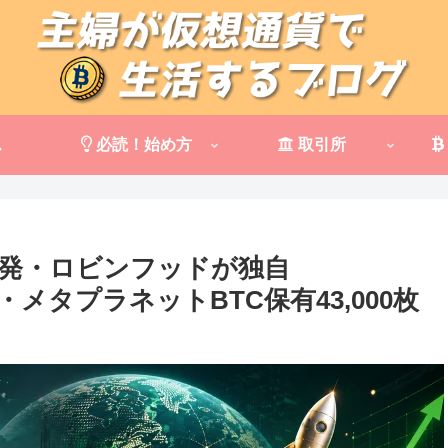
ス
必読！始め方
取引所
C反発・ロビンフッドが独自
」始動・メタプラネットBTC保有43,000枚
】