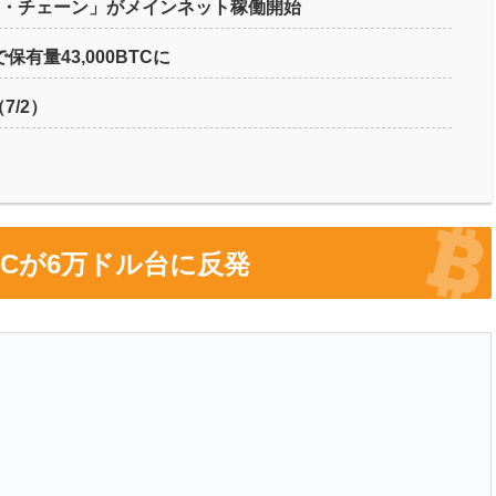
ド・チェーン」がメインネット稼働開始
保有量43,000BTCに
7/2）
TCが6万ドル台に反発