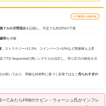
ETF最悪月×自律反発
5億ドルの月間流出
を記録し、月足でも約20%の下落
緩和
を示唆
復
。ストラテジー+11.5%、コインベース+10%など関連株も上昇
でTD Sequentialの買いシグナルが点灯し、売り圧力の鈍化を示
純流出が続いており、明確な好材料に基づく反発ではなく
売られすぎの
調べてみたらFRBのケビン・ウォーシュ氏がインフレ