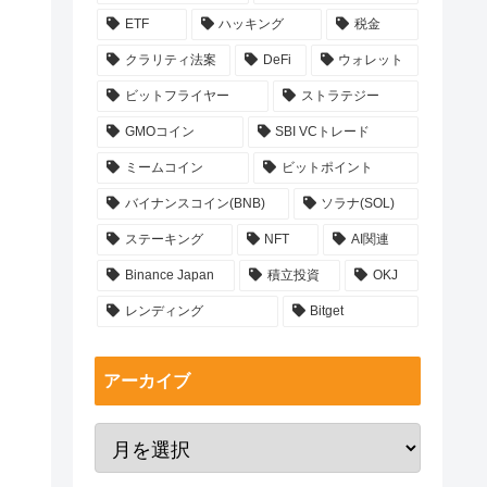
ETF
ハッキング
税金
クラリティ法案
DeFi
ウォレット
ビットフライヤー
ストラテジー
GMOコイン
SBI VCトレード
ミームコイン
ビットポイント
バイナンスコイン(BNB)
ソラナ(SOL)
ステーキング
NFT
AI関連
Binance Japan
積立投資
OKJ
レンディング
Bitget
アーカイブ