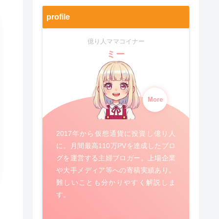
profile
億り人ママコイナー
ミー
More
2017年から仮想通貨に投資し億り人
に。月間最高110万PVを達成したブロ
グを運営する主婦ブロガー。上場企業
や大手メディア等への寄稿実績あり。
難しいことも分かりやすく解説しま
す。