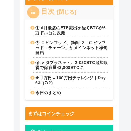
目次
① 6月最悪のETF流出を経てBTCが6
万ドル台に反発
② ロビンフッド、独自L2「ロビンフ
ッド・チェーン」がメインネット稼働
開始
③ メタプラネット、2,823BTC追加取
得で保有量43,000BTCに
💸 1万円→100万円チャレンジ｜Day
63（7/2）
今日のまとめ
まずはコインチェック