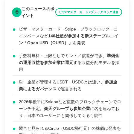
このニュースのポ
🌐
ビザ×マスターカード×ブラックロック連合
イント
ビザ・マスターカード・Stripe・ブラックロック・コ
インベースなど
140社超が参加する新ステーブルコイ
ン「Open USD（OUSD）」
を発表
手数料無料・上限なしでミント／償還ができ、
準備金
の運用収益を参加企業に還元
する収益分配モデルを採
用
単一企業が管理するUSDT・USDCとは違い、
参加企
業によるガバナンス
で運営される
2026年後半にSolanaなど複数のブロックチェーンでロ
ーンチ予定。
楽天グループも参加企業
に名を連ねてお
り、日本のユーザーにも関係してくる可能性
競合と見られるCircle（USDC発行元）の株価は発表を