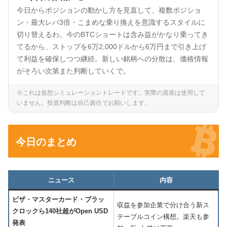
今日からポジションの動かし方を見直して、複数ポジショ
ン・最大レバ3倍・こまめな乗り換えを意識するスタイルに
切り替えるわ。今のBTCショートは含み益がかなり乗ってき
てるから、ストップを6万2,000ドルから6万円まで引き上げ
て利益を確保しつつ継続。新しい銘柄への分散は、価格情報
がそろい次第また判断していくで。
※これは仮想シミュレーショントレードです。実際の資産は使用して
いません。投資判断は自己責任でお願いします。
今日のまとめ
ニュース
内容
ビザ・マスターカード・ブラッ
収益を参加企業で分け合う新ス
クロックら140社超がOpen USD
テーブルコイン構想。楽天も参
発表