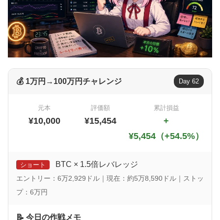
💰 1万円→100万円チャレンジ
Day 62
元本
評価額
累計損益
¥10,000
¥15,454
+
¥5,454（+54.5%）
BTC × 1.5倍レバレッジ
ショート
エントリー：6万2,929ドル｜現在：約5万8,590ドル｜ストッ
プ：6万円
📝 今日の作戦メモ