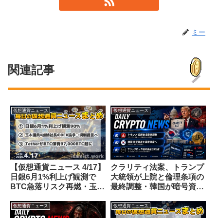
ミー
関連記事
仮想通貨ニュース
仮想通貨ニュース
【仮想通貨ニュース 4/17】
クラリティ法案、トランプ
日銀6月1%利上げ観測で
大統領が上院と倫理条項の
BTC急落リスク再燃・玉木
最終調整・韓国が暗号資産
議員×加納社長のDEX論争
を76年ぶり法改正で「国家
が日本界隈で大炎上
資産」に位置づけ・ブラッ
仮想通貨ニュース
仮想通貨ニュース
クロック2Q決算で暗号資