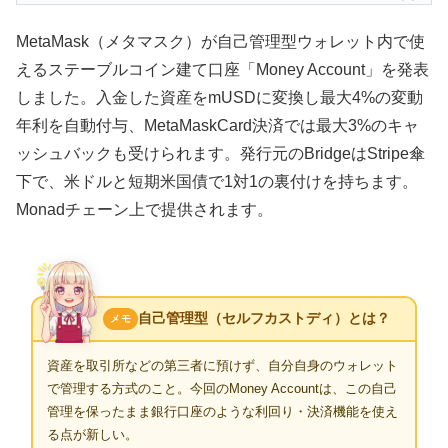
MetaMask（メタマスク）が自己管理型ウォレット内で使
えるステーブルコイン建て口座「Money Account」を発表
しました。入金した資産をmUSDに変換し最大4%の変動
年利を自動付与、MetaMaskCard決済では最大3%のキャ
ッシュバックも受けられます。発行元のBridgeはStripe傘
下で、米ドルと短期米国債で1対1の裏付けを持ちます。
Monadチェーン上で提供されます。
自己管理型（セルフカストディ）とは？
メモ
資産を取引所などの第三者に預けず、自分自身のウォレット
で管理する方式のこと。今回のMoney Accountは、この自己
管理を保ったまま銀行口座のような利回り・決済機能を使え
る点が新しい。