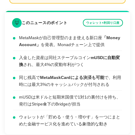
🦊
このニュースのポイント
ウォレット×利回り口座
MetaMaskが自己管理型のまま使える新口座
「Money
Account」
を発表。Monadチェーン上で提供
入金した資産は同社ステーブルコイン
mUSDに自動変
換
され、最大4%の変動年利がつく
同じ残高で
MetaMaskCardによる決済も可能
で、利用
時には最大3%のキャッシュバックが付与される
mUSDは米ドルと短期米国債で1対1の裏付けを持ち、
発行はStripe傘下のBridgeが担当
ウォレットが「貯める・使う・増やす」を一つにまと
めた金融サービス化を進めている象徴的な動き