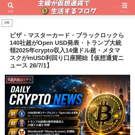
ホーム
初心者必見
取引所
通貨一覧
検索
メニュー
PR
ビザ・マスターカード・ブラックロックら
140社超がOpen USD発表・トランプ大統
領2025年crypto収入14億ドル超・メタマ
スクがmUSD利回り口座開始【仮想通貨ニ
ュース 26/7/1】
仮想通貨ニュース