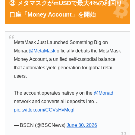
③ メタマスクがmUSDで最大4%の利回り
口座「Money Account」を開始
MetaMask Just Launched Something Big on
Monad
@MetaMask
officially debuts the MetaMask
Money Account, a unified self-custodial balance
that automates yield generation for global retail
users.
The account operates natively on the
@Monad
network and converts all deposits into…
pic.twitter.com/CCVsHvMcgI
— BSCN (@BSCNews)
June 30, 2026