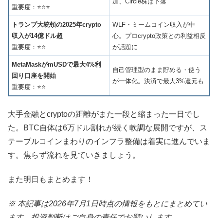
加、Circle株は下落
重要度：⭐⭐⭐
トランプ大統領の2025年crypto
WLF・ミームコイン収入が中
収入が14億ドル超
心。プロcrypto政策との利益相反
重要度：⭐⭐
が話題に
MetaMaskがmUSDで最大4%利
自己管理型のまま貯める・使う
回り口座を開始
が一体化。決済で最大3%還元も
重要度：⭐⭐
大手金融とcryptoの距離がまた一段と縮まった一日でし
た。BTC自体は6万ドル割れが続く軟調な展開ですが、ス
テーブルコインまわりのインフラ整備は着実に進んでいま
す。焦らず流れを見ていきましょう。
また明日もまとめます！
※ 本記事は2026年7月1日時点の情報をもとにまとめてい
ます。投資判断はご自身の責任でお願いします。