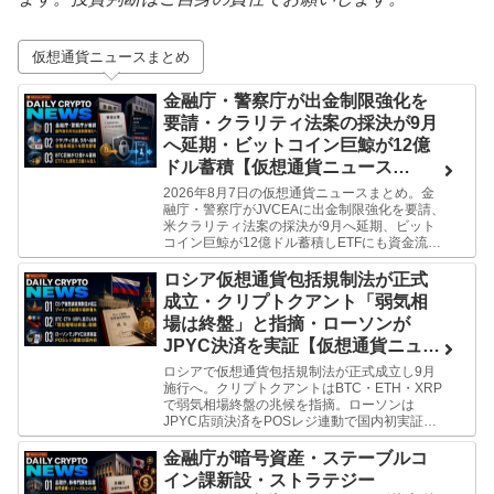
仮想通貨ニュースまとめ
金融庁・警察庁が出金制限強化を
要請・クラリティ法案の採決が9月
へ延期・ビットコイン巨鯨が12億
ドル蓄積【仮想通貨ニュース
26/8/7】
2026年8月7日の仮想通貨ニュースまとめ。金
融庁・警察庁がJVCEAに出金制限強化を要請、
米クラリティ法案の採決が9月へ延期、ビット
コイン巨鯨が12億ドル蓄積しETFにも資金流
入。ミーがわかりやすく解説します。
ロシア仮想通貨包括規制法が正式
成立・クリプトクアント「弱気相
場は終盤」と指摘・ローソンが
JPYC決済を実証【仮想通貨ニュー
ス 26/8/6】
ロシアで仮想通貨包括規制法が正式成立し9月
施行へ。クリプトクアントはBTC・ETH・XRP
で弱気相場終盤の兆候を指摘。ローソンは
JPYC店頭決済をPOSレジ連動で国内初実証。
ミーが今日の3本をわかりやすく解説します。
金融庁が暗号資産・ステーブルコ
イン課新設・ストラテジー