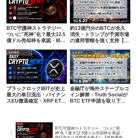
産運用額39%減【仮想通貨
ニュース 26/7/16】
BTC守護神ストラテジー、
約13億円分のBTCが永久
ついに”死神”化？最大12.5
消失・トランプが予測市場
億ドル売却枠を承認・IBIT
の連邦管轄を強く支持【仮
流出は月間過去最大に【仮
想通貨ニュース 26/5/27】
想通貨ニュース 26/6/30】
仮想通貨ニュース
仮想通貨ニュース
ブラックロックIBITが史上
金融庁が海外ステーブルコ
最大の単日流出・バイナン
イン解禁・Truth Socialが
スEU撤退確定・XRP ETF
BTC ETF申請を取り下げ
は堅調流入【仮想通貨ニュ
【仮想通貨ニュース
ース 26/6/27】
26/5/20】
BTC守護神ストラテジー、ついに”死
神”化？最大12.5億ドル売却枠を承認・
IBIT流出は月間過去最大に【仮想通貨ニ