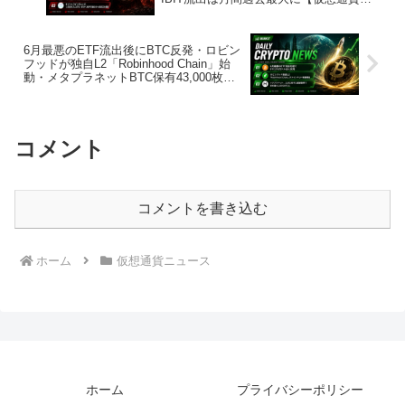
ュース 26/6/30】
6月最悪のETF流出後にBTC反発・ロビン
フッドが独自L2「Robinhood Chain」始
動・メタプラネットBTC保有43,000枚に
【仮想通貨ニュース 26/7/2】
コメント
コメントを書き込む
ホーム
仮想通貨ニュース
ホーム
プライバシーポリシー