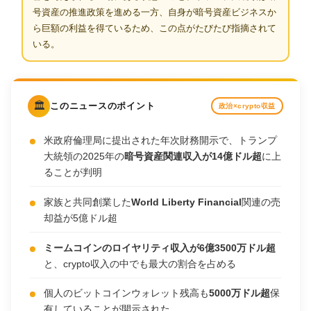
号資産の推進政策を進める一方、自身が暗号資産ビジネスか
ら巨額の利益を得ているため、この点がたびたび指摘されて
いる。
🏛️
このニュースのポイント
政治×crypto収益
米政府倫理局に提出された年次財務開示で、トランプ
大統領の2025年の
暗号資産関連収入が14億ドル超
に上
ることが判明
家族と共同創業した
World Liberty Financial
関連の売
却益が5億ドル超
ミームコインのロイヤリティ収入が6億3500万ドル超
と、crypto収入の中でも最大の割合を占める
個人のビットコインウォレット残高も
5000万ドル超
保
有していることが開示された