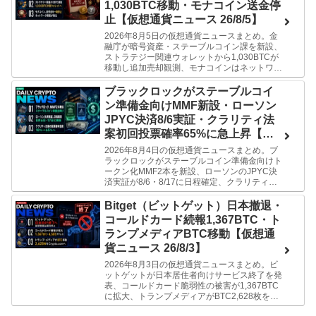
1,030BTC移動・モナコイン送金停
止【仮想通貨ニュース 26/8/5】
2026年8月5日の仮想通貨ニュースまとめ。金
融庁が暗号資産・ステーブルコイン課を新設、
ストラテジー関連ウォレットから1,030BTCが
移動し追加売却観測、モナコインはネットワー
ク障害でbitFlyerが送受金を一時停止。ミーがわ
かりやすく解説します。
ブラックロックがステーブルコイ
ン準備金向けMMF新設・ローソン
JPYC決済8/6実証・クラリティ法
案初回投票確率65%に急上昇【仮
想通貨ニュース 26/8/4】
2026年8月4日の仮想通貨ニュースまとめ。ブ
ラックロックがステーブルコイン準備金向けト
ークン化MMF2本を新設、ローソンのJPYC決
済実証が8/6・8/17に日程確定、クラリティ法
案の休会前初回投票確率が18%から65%に急上
昇。ミーがわかりやすく解説します。
Bitget（ビットゲット）日本撤退・
コールドカード続報1,367BTC・ト
ランプメディアBTC移動【仮想通
貨ニュース 26/8/3】
2026年8月3日の仮想通貨ニュースまとめ。ビ
ットゲットが日本居住者向けサービス終了を発
表、コールドカード脆弱性の被害が1,367BTC
に拡大、トランプメディアがBTC2,628枚を取
引所へ送金。ミーがわかりやすく解説します。