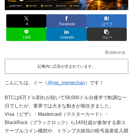
X
Facebook
はてブ
LINE
LinkedIn
コピー
2026.07.01
記事内に広告が含まれています。
こんにちは、ミー（
@me_memechan
）です！
BTCは6万ドル割れが続いて58,000ドル台後半で軟調な一
日でしたが、業界では大きな動きが相次ぎました。
Visa（ビザ）・Mastercard（マスターカード）・
BlackRock（ブラックロック）ら140社超が参加する新ス
テーブルコイン構想や、トランプ大統領の暗号資産収入開