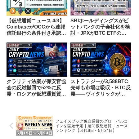
【仮想通貨ニュース 4/3】
SBIホールディングスがビ
CoinbaseがOCCから連邦
ットバンクの子会社化を検
信託銀行の条件付き承認取
討・JPXがBTC ETFの上
得・メタプラネットが世界
場検討を表明【仮想通貨ニ
3位のBTC保有に・日本の
ュース 5/1】
仮想通貨ニュース
仮想通貨ニュース
分離課税の新解釈が話題
クラリティ法案が保安官協
ストラテジーが3,588BTC
会の反対撤回で52%に反
売却も市場は吸収・BTC反
発・ロシアが仮想通貨貿易
発——ヴィタリックが
活用を9月施行に延期・コ
「Lean Ethereum」発
インチェックが送金にマイ
表・ソニー銀行が米ステー
ナンバー確認導入【仮想通
ブルコイン参入【仮想通貨
貨ニュース 26/7/4】
ニュース 26/7/7】
フェイスブック独自通貨のグローバルコ
インを開始予定｜週間仮想通貨ニュース
ランキング【5月18日～5月24日】