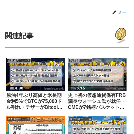
ミー
関連記事
仮想通貨ニュース
仮想通貨ニュース
原油4年ぶり高値と米長期
史上初の仮想通貨保有FRB
金利5%でBTCが75,000ド
議長ウォーシュ氏が就任・
ル割れ・テザーがBitcoin
CMEが7銘柄バスケット先
企業3社統合を提案【仮想
物を発表【仮想通貨ニュー
通貨ニュース 4/30】
ス 5/16】
仮想通貨ニュース
仮想通貨ニュース