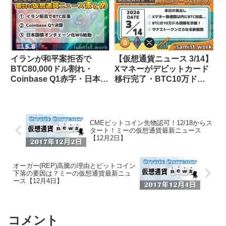
し67億ドルが消失・
ョート清算・James Wynn
KelpDAOハックはラザル
が1億ドルから900ドルに
スグループ関与の可能性
転落
イランが和平案拒否で
【仮想通貨ニュース 3/14】
BTC80,000ドル割れ・
Xマネーがデビットカード
Coinbase Q1赤字・日本国
移行完了・BTC10万ドル
債オンチェーン化WG始動
示唆・サナエトークン新展
【仮想通貨ニュース 5/8】
開
CMEビットコイン先物認可！12/18からス
タート！ミーの仮想通貨最新ニュース
【12月2日】
オーガー(REP)高騰の理由とビットコイン
下落の要因は？ミーの仮想通貨最新ニュ
ース【12月4日】
コメント