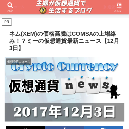
ホーム
初心者必見
取引所
通貨一覧
検索
メニュー
PR
ネム(XEM)の価格高騰はCOMSAの上場絡
み！？ミーの仮想通貨最新ニュース【12月
3日】
仮想通貨ニュース