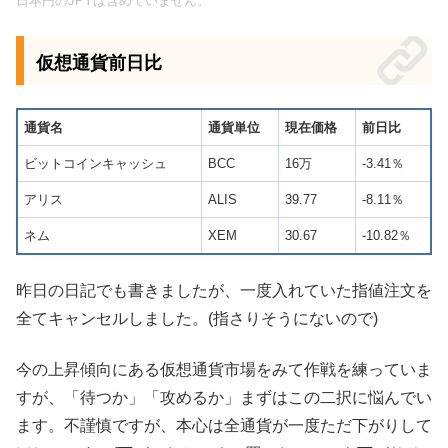
日本円のJPYは含めていません。
仮想通貨前日比
通貨名
通貨単位
現在価格
前日比
ビットコインキャッシュ
BCC
16万
-3.41％
アリス
ALIS
39.77
-8.11％
ネム
XEM
30.67
-10.82％
昨日の日記でも書きましたが、一度入れていた指値注文を
全てキャンセルしました。(指さりそうにないので)
今の上昇傾向にある仮想通貨市場をみて作戦を練っていま
すが、「待つか」「攻めるか」まずはこの二択に悩んでい
ます。不謹慎ですが、本心は全通貨が一度ただ下がりして