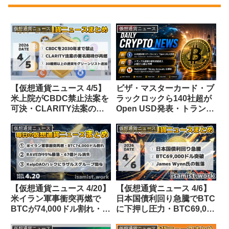
仮想通貨ニュース
仮想通貨ニュース
【仮想通貨ニュース 4/5】
ビザ・マスターカード・ブ
米上院がCBDC禁止法案を
ラックロックら140社超が
可決・CLARITY法案の署
Open USD発表・トランプ
名期待が高まる・日本が30
大統領2025年crypto収入
種類以上の仮想通貨をグリ
14億ドル超・メタマスクが
仮想通貨ニュース
仮想通貨ニュース
ーンリスト登録
mUSD利回り口座開始【仮
想通貨ニュース 26/7/1】
【仮想通貨ニュース 4/20】
【仮想通貨ニュース 4/6】
米イラン軍事衝突再燃で
日本国債利回り急騰でBTC
BTCが74,000ドル割れ・
に下押し圧力・BTC69,000
RAVEトークンが95%暴落
ドル突破で9,100万ドルシ
仮想通貨ニュース
仮想通貨ニュース