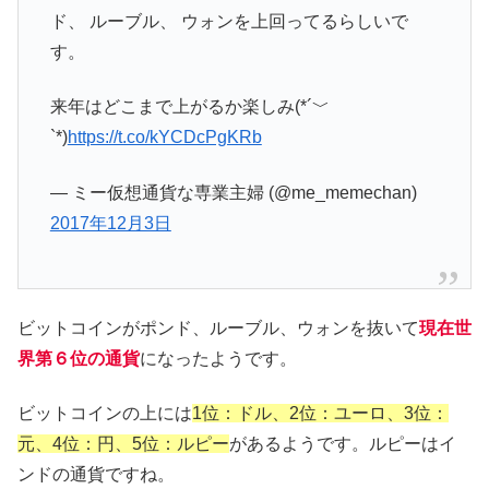
ド、 ルーブル、 ウォンを上回ってるらしいで
す。
来年はどこまで上がるか楽しみ(*´﹀
`*)
https://t.co/kYCDcPgKRb
— ミー仮想通貨な専業主婦 (@me_memechan)
2017年12月3日
ビットコインがポンド、ルーブル、ウォンを抜いて
現在世
界第６位の通貨
になったようです。
ビットコインの上には
1位：ドル、2位：ユーロ、3位：
元、4位：円、5位：ルピー
があるようです。ルピーはイ
ンドの通貨ですね。