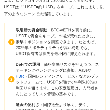
こと。
ビットコインが1日で10%動くこともある中、
USDTは「1USDT=約1USD」をキープ。これにより、以
下のようなシーンで大活躍しています。
取引所の資金移動
：BTCやETHを買う前に、
USDTで資金をキープ。市場が荒れたときに、
素早くポジションを調整できます。たとえば、
2025年のボラティリティが高い時期でも、
USDT保有者は損失を最小限に抑えられます。
DeFiでの運用
：価格変動リスクを抑えつつ、ス
テーキングやレンディングに参加。Aaveや
PBR
（国内レンディングサービス）などのプラ
ットフォームで、USDTを預けて年利5-10%の
利回りを狙えます。この安定運用は、入門者さ
んにとってリスク管理の基本です。
送金の便利さ
：国際送金より早く、安く、