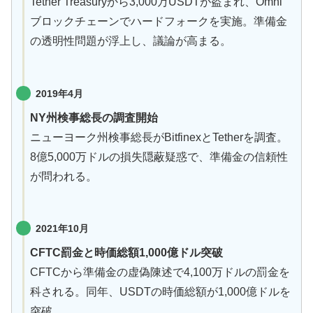
Tether Treasuryから3,000万USDTが盗まれ、Omni
ブロックチェーンでハードフォークを実施。準備金
の透明性問題が浮上し、議論が高まる。
2019年
4月
NY州検事総長の調査開始
ニューヨーク州検事総長がBitfinexとTetherを調査。
8億5,000万ドルの損失隠蔽疑惑で、準備金の信頼性
が問われる。
2021年
10月
CFTC罰金と時価総額1,000億ドル突破
CFTCから準備金の虚偽陳述で4,100万ドルの罰金を
科される。同年、USDTの時価総額が1,000億ドルを
突破。