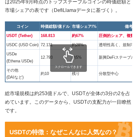
は2025年9月時点のトップステーブルコインの時価総額と
市場シェアの表です（DefiLlamaデータに基づく）。
コイン
時価総額/億ドル
市場シェア/%
備考
USDT (Tether)
168.813
約67%
圧倒的シェア、複数
USDC (USD Coin)
72.131
約28%
透明性高く、規制準
USDe
12.793
約5%
新興DeFiステーブル
(Ethena USDe)
スクロールできます
その他
約10
残り
分散型中心
(DAIなど)
総市場規模は約253億ドルで、USDTが全体の3分の2を占
めています。このデータから、USDTの支配力が一目瞭然
です。
USDTの特徴：なぜこんなに人気なの？