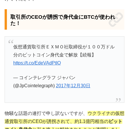
取引所のCEOが誘拐で身代金にBTCが使われ
た！
仮想通貨取引所ＥＸＭＯ社取締役が１００万ドル
分のビットコイン身代金で解放【続報】
https://t.co/EdeVAdPtIO
— コインテレグラフ ジャパン
(@JpCointelegraph)
2017年12月30日
物騒な話題の連打で申し訳ないですが、
ウクライナの仮想
通貨取引所のCEOが誘拐されて、約1.1億円相当の
ビット