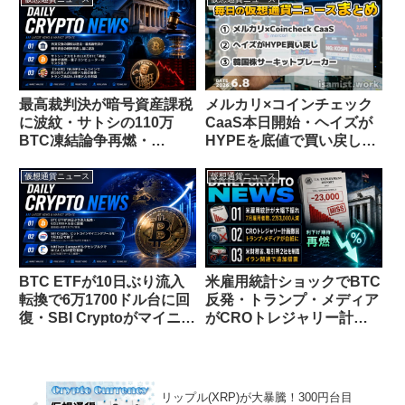
最高裁判決が暗号資産課税
メルカリ×コインチェック
に波紋・サトシの110万
CaaS本日開始・ヘイズが
BTC凍結論争再燃・
HYPEを底値で買い戻し
TRUMPコインで100万人
【仮想通貨ニュース
が38億ドル損失【仮想通貨
26/6/8】
仮想通貨ニュース
仮想通貨ニュース
ニュース 26/7/5】
BTC ETFが10日ぶり流入
米雇用統計ショックでBTC
転換で6万1700ドル台に回
反発・トランプ・メディア
復・SBI Cryptoがマイニン
がCROトレジャリー計画
グプール終了・bitFlyer
撤回・イラン関連取引所に
EuropeがMiCA認可取得
追加制裁【仮想通貨ニュー
【仮想通貨ニュース
ス 26/8/8】
26/7/3】
リップル(XRP)が大暴騰！300円台目