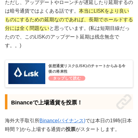
ただし、アップデートやローンチが遅延したり延期するの
は暗号通貨ではよくある話です。
本当にLISKをより良い
ものにするための延期なのであれば、長期でホールドする
分には全く問題ない
と思っています。(私は短期目線だっ
たので、このLISKのアップデート延期は残念無念で
す。。)
仮想通貨リスク(LISK)のチャートからみる今
後の将来性
Binanceで上場通貨を投票！
海外大手取引所
Binance(バイナンス)
では本日の19時(日本
時間？)から上場する通貨の
投票
がスタートします。