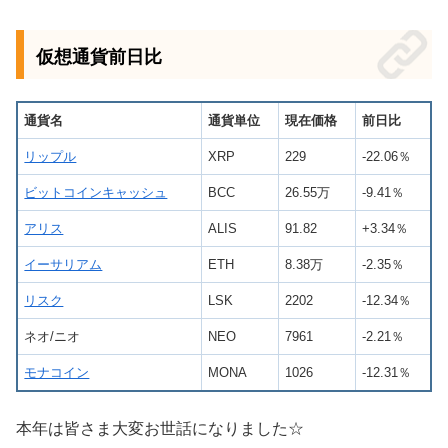
仮想通貨前日比
通貨名
通貨単位
現在価格
前日比
リップル
XRP
229
-22.06％
ビットコインキャッシュ
BCC
26.55万
-9.41％
アリス
ALIS
91.82
+3.34％
イーサリアム
ETH
8.38万
-2.35％
リスク
LSK
2202
-12.34％
ネオ/ニオ
NEO
7961
-2.21％
モナコイン
MONA
1026
-12.31％
本年は皆さま大変お世話になりました☆