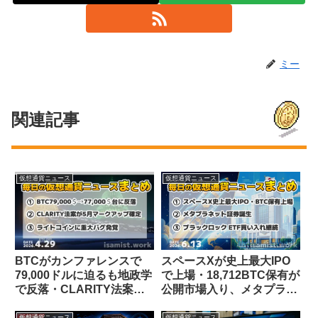
ミー
関連記事
仮想通貨ニュース
仮想通貨ニュース
BTCがカンファレンスで
スペースXが史上最大IPO
79,000ドルに迫るも地政学
で上場・18,712BTC保有が
で反落・CLARITY法案が5
公開市場入り、メタプラネ
月審議確定【仮想通貨ニュ
ット証券誕生【仮想通貨ニ
ース 4/29】
ュース 26/6/13】
仮想通貨ニュース
仮想通貨ニュース