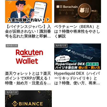
【バイナンスジャパン】入
ベラチェーン（BERA）と
金が反映されない！識別番
は？特徴や将来性をやさし
号を忘れた実体験と即解決
く解説
したサポート対応
国内取引所
海外取引所
楽天ウォレットとは？楽天
Hyperliquid DEX（ハイパ
ポイントでXRPが買える！
ーリキッド/ハイリキ）と
特徴・始め方・注意点をわ
は？特徴、使い方、将来性
かりやすく解説
を日本向けに解説
国内取引所