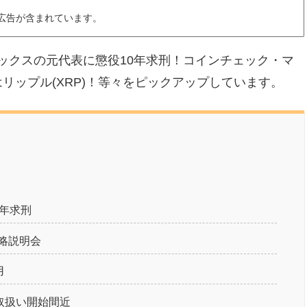
広告が含まれています。
ゴックスの元代表に懲役10年求刑！コインチェック・マ
リップル(XRP)！等々をピックアップしています。
0年求刑
略説明会
用
H取扱い開始間近