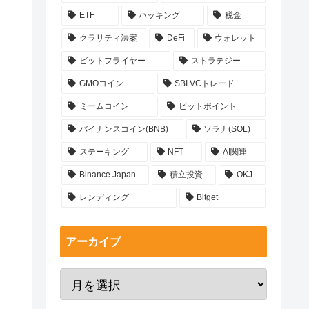
ETF
ハッキング
税金
クラリティ法案
DeFi
ウォレット
ビットフライヤー
ストラテジー
GMOコイン
SBI VCトレード
ミームコイン
ビットポイント
バイナンスコイン(BNB)
ソラナ(SOL)
ステーキング
NFT
AI関連
Binance Japan
積立投資
OKJ
レンディング
Bitget
アーカイブ