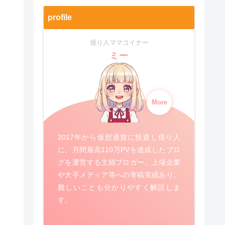
profile
億り人ママコイナー
ミー
More
2017年から仮想通貨に投資し億り人
に。月間最高110万PVを達成したブロ
グを運営する主婦ブロガー。上場企業
や大手メディア等への寄稿実績あり。
難しいことも分かりやすく解説しま
す。