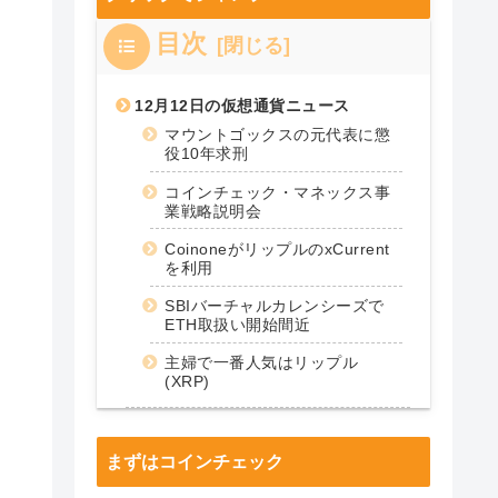
目次
12月12日の仮想通貨ニュース
マウントゴックスの元代表に懲
役10年求刑
コインチェック・マネックス事
業戦略説明会
CoinoneがリップルのxCurrent
を利用
SBIバーチャルカレンシーズで
ETH取扱い開始間近
主婦で一番人気はリップル
(XRP)
保有している仮想通貨一覧
仮想通貨ポートフォリオ【メイ
まずはコインチェック
ン】