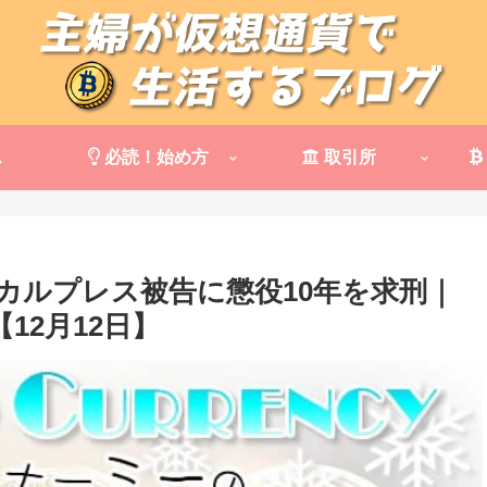
ス
必読！始め方
取引所
カルプレス被告に懲役10年を求刑｜
12月12日】