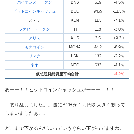
バイナンストークン
BNB
519
-4.5％
ビットコインキャッシュ
BCC
9455
-11.5％
ステラ
XLM
11.5
-7.1％
フオビートークン
HT
118
-3.0％
アリス
ALIS
3.5
+9.3％
モナコイン
MONA
44.2
-8.9％
リスク
LSK
132
-2.2％
ネオ
NEO
633
-4.1％
仮想通貨総資産平均合計
-4.2％
あーー！！ビットコインキャッシュがーーー！！！
…取り乱しました。。遂にBCHが１万円を大きく割って
しまいましたぁ。。
どこまで下がるんだ…っていうぐらい下がってますね。