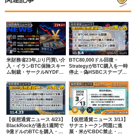
仮想通貨ニュース
仮想通貨ニュース
米財務省23年ぶり円買い介
BTC80,000ドル回復・
入・イランBTC保険スキー
StrategyがBTC購入を一時
ム制裁・サークルNYDFS
停止・偽HSBCステーブル
信託免許取得【仮想通貨ニ
コインが出回る【仮想通貨
ュース 26/8/1】
ニュース 5/4】
仮想通貨ニュース
仮想通貨ニュース
【仮想通貨ニュース 4/23】
【仮想通貨ニュース 3/13】
BlackRockが過去1週間で
サナエトークン問題に進
9億ドルのBTCを購入・
展・米がCBDC禁止・