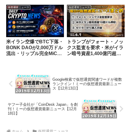
CLARITY法案が5月以降に
Aaveで75億円が360万円
再延期・GSRがBTC・
に
仮想通貨ニュース
仮想通貨ニュース
ETH・SOLのアクティブ
ETFをナスダック上場
米イラン空爆でBTC下落・
トランプがフォート・ノッ
BONK DAOが2,000万ドル
クス監査を要求・米がイラ
流出・リップル完全MiCA
ン暗号資産1,400億円超押
認可【仮想通貨ニュース
収・セイラーBTC購入示唆
26/7/8】
【仮想通貨ニュース
26/6/1】
Google検索で仮想通貨関連ワードが複数
ランクイン！ミーの仮想通貨最新ニュー
ス【12月13日】
ヤフー子会社が「CoinDesk Japan」を創
刊！ミーの仮想通貨最新ニュース【12月
18日】
ホーム
仮想通貨ニュース