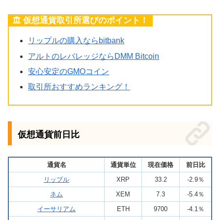
仮想通貨取引所選びのポイント！
リップルの購入ならbitbank
アルトのレバレッジならDMM Bitcoin
安心安定のGMOコイン
取引所おすすめランキング！
仮想通貨前日比
通貨名
通貨単位
現在価格
前日比
リップル
XRP
33.2
-2.9％
ネム
XEM
7.3
-5.4％
イーサリアム
ETH
9700
-4.1％