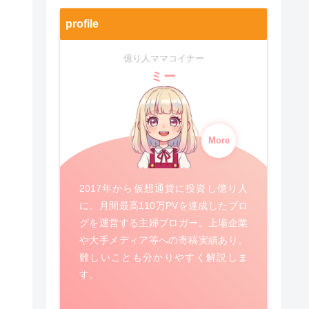
profile
億り人ママコイナー
ミー
More
2017年から仮想通貨に投資し億り人
に。月間最高110万PVを達成したブロ
グを運営する主婦ブロガー。上場企業
や大手メディア等への寄稿実績あり。
難しいことも分かりやすく解説しま
す。