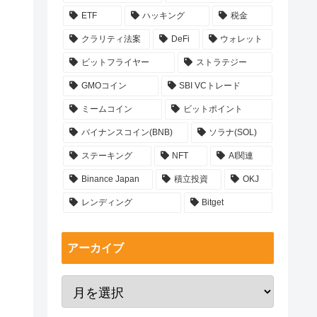
ETF
ハッキング
税金
クラリティ法案
DeFi
ウォレット
ビットフライヤー
ストラテジー
GMOコイン
SBI VCトレード
ミームコイン
ビットポイント
バイナンスコイン(BNB)
ソラナ(SOL)
ステーキング
NFT
AI関連
Binance Japan
積立投資
OKJ
レンディング
Bitget
アーカイブ