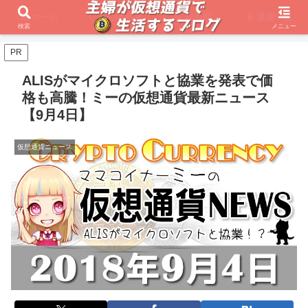
ホーム
初心者必見
取引所
通貨一覧
検索
メニュー
PR
ALISがマイクロソフトと協業を発表で価
格も高騰！ミーの仮想通貨最新ニュース
【9月4日】
仮想通貨ニュース