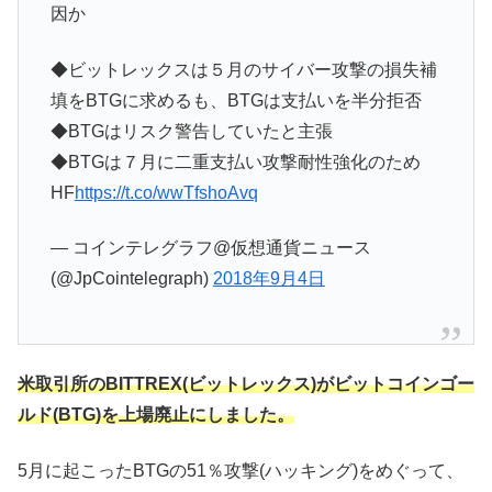
因か
◆ビットレックスは５月のサイバー攻撃の損失補
填をBTGに求めるも、BTGは支払いを半分拒否
◆BTGはリスク警告していたと主張
◆BTGは７月に二重支払い攻撃耐性強化のため
HF
https://t.co/wwTfshoAvq
— コインテレグラフ@仮想通貨ニュース
(@JpCointelegraph)
2018年9月4日
米取引所のBITTREX(ビットレックス)がビットコインゴー
ルド(BTG)を上場廃止にしました。
5月に起こったBTGの51％攻撃(ハッキング)をめぐって、