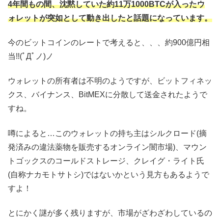
4年間もの間、沈黙していた約11万1000BTCが入ったウ
ォレットが突如として動き出したと話題になっています。
今のビットコインのレートで考えると、、、約900億円相
当!!(ﾟДﾟノ)ノ
ウォレットの所有者は不明のようですが、ビットフィネッ
クス、バイナンス、BitMEXに分散して送金されたようで
すね。
噂によると…このウォレットの持ち主はシルクロード(摘
発済みの違法薬物を販売するオンライン闇市場)、マウン
トゴックスのコールドストレージ、クレイグ・ライト氏
(自称ナカモトサトシ)ではないかという見方もあるようで
すよ！
とにかく謎が多く残りますが、市場がざわざわしているの