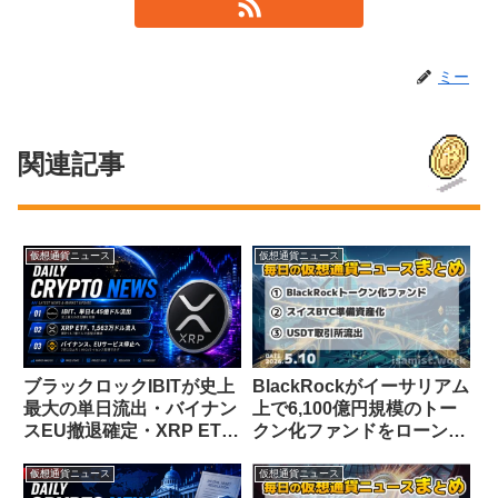
ミー
関連記事
仮想通貨ニュース
仮想通貨ニュース
ブラックロックIBITが史上
BlackRockがイーサリアム
最大の単日流出・バイナン
上で6,100億円規模のトー
スEU撤退確定・XRP ETF
クン化ファンドをローンチ
は堅調流入【仮想通貨ニュ
へ・スイスBTC準備資産化
ース 26/6/27】
が頓挫【仮想通貨ニュース
仮想通貨ニュース
仮想通貨ニュース
5/10】