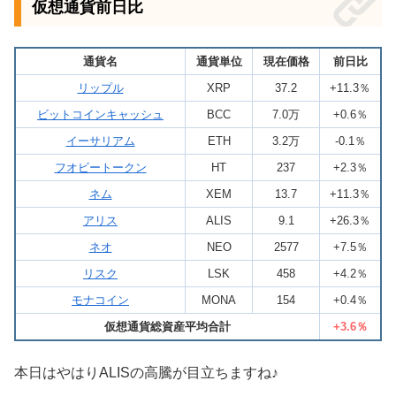
仮想通貨前日比
通貨名
通貨単位
現在価格
前日比
リップル
XRP
37.2
+11.3％
ビットコインキャッシュ
BCC
7.0万
+0.6％
イーサリアム
ETH
3.2万
-0.1％
フオビートークン
HT
237
+2.3％
ネム
XEM
13.7
+11.3％
アリス
ALIS
9.1
+26.3％
ネオ
NEO
2577
+7.5％
リスク
LSK
458
+4.2％
モナコイン
MONA
154
+0.4％
仮想通貨総資産平均合計
+3.6％
本日はやはりALISの高騰が目立ちますね♪