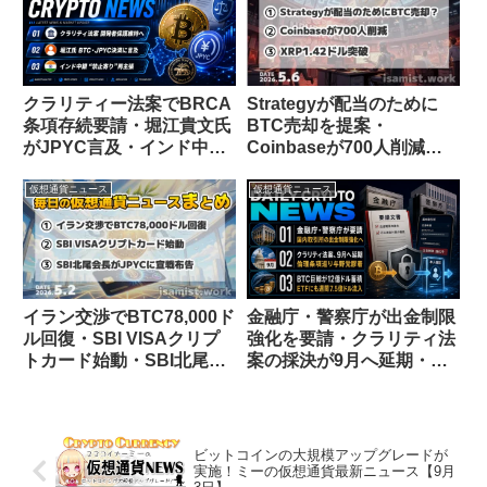
クラリティー法案でBRCA
Strategyが配当のために
条項存続要請・堀江貴文氏
BTC売却を提案・
がJPYC言及・インド中銀
Coinbaseが700人削減・
が禁止再主張【仮想通貨ニ
XRP1.42ドル突破【仮想通
ュース 26/7/9】
貨ニュース 5/6】
仮想通貨ニュース
仮想通貨ニュース
イラン交渉でBTC78,000ド
金融庁・警察庁が出金制限
ル回復・SBI VISAクリプ
強化を要請・クラリティ法
トカード始動・SBI北尾会
案の採決が9月へ延期・ビ
長がJPYCに宣戦布告【仮
ットコイン巨鯨が12億ドル
想通貨ニュース 5/2】
蓄積【仮想通貨ニュース
26/8/7】
ビットコインの大規模アップグレードが
実施！ミーの仮想通貨最新ニュース【9月