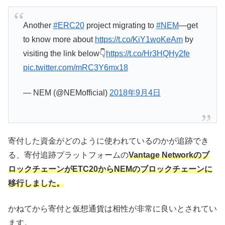
Another
#ERC20
project migrating to
#NEM
—get
to know more about
https://t.co/KiY1woKeAm
by
visiting the link below👇
https://t.co/Hr3HQHy2fe
pic.twitter.com/mRC3Y6mx18
— NEM (@NEMofficial)
2018年9月4日
寄付した資金がどのように使われているのかが追跡でき
る、寄付追跡プラットフォームの
Vantage Networkのブ
ロックチェーンがETC20からNEMのブロックチェーンに
移行しました。
かねてから寄付と仮想通貨は相性が非常に良いとされてい
ます。