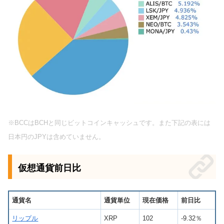
※BCCはBCHと同じビットコインキャッシュです。また下記の表には
日本円のJPYは含めていません。
仮想通貨前日比
通貨名
通貨単位
現在価格
前日比
リップル
XRP
102
-9.32％