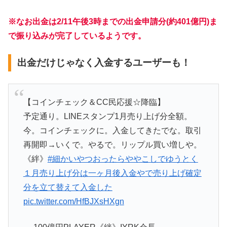
※なお出金は2/11午後3時までの出金申請分(約401億円)ま
で振り込みが完了しているようです。
出金だけじゃなく入金するユーザーも！
【コインチェック＆CC民応援☆降臨】
予定通り。LINEスタンプ1月売り上げ分全額。
今。コインチェックに。入金してきたでな。取引
再開即→いくで。やるで。リップル買い増しや。
《絆》
#細かいやつおったらややこしでゆうとく
１月売り上げ分は一ヶ月後入金やで売り上げ確定
分を立て替えて入金した
pic.twitter.com/HfBJXsHXgn