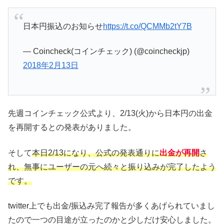
日本円振込のお知らせ
https://t.co/QCMMb2tY7B
— Coincheck(コインチェック) (@coincheckjp)
2018年2月13日
先週コインチェック公式より、2/13(火)から日本円の出金
を再開するとの発表がありました。
そして
本日2/13になり、公式の発表通りに
出金が再開
さ
れ、無事にユーザーの元へ続々と振り込みが完了したよう
です。
twitter上でも出金/振込み完了報告が多くあげられていまし
たので一つの目途が立ったのかと少しだけ安心しました。