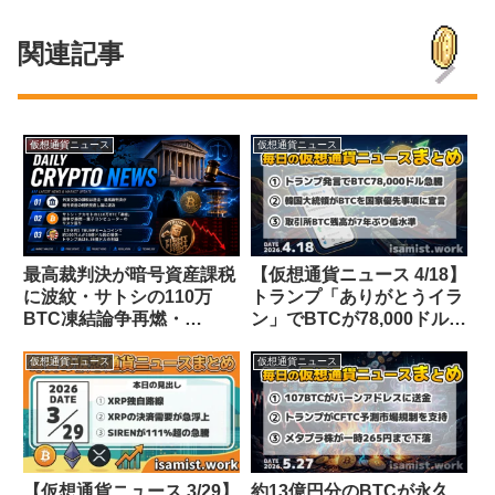
関連記事
仮想通貨ニュース
仮想通貨ニュース
最高裁判決が暗号資産課税
【仮想通貨ニュース 4/18】
に波紋・サトシの110万
トランプ「ありがとうイラ
BTC凍結論争再燃・
ン」でBTCが78,000ドルに
TRUMPコインで100万人
急騰も実態は不透明・韓国
が38億ドル損失【仮想通貨
大統領がBTCを国家優先事
仮想通貨ニュース
仮想通貨ニュース
ニュース 26/7/5】
項に宣言・取引所BTC残高
が7年ぶり低水準
【仮想通貨ニュース 3/29】
約13億円分のBTCが永久