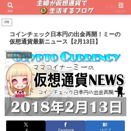
ホーム
初心者必見
取引所
通貨一覧
検索
メニュー
PR
コインチェック日本円の出金再開！ミーの
仮想通貨最新ニュース【2月13日】
仮想通貨ニュース
X
Facebook
はてブ