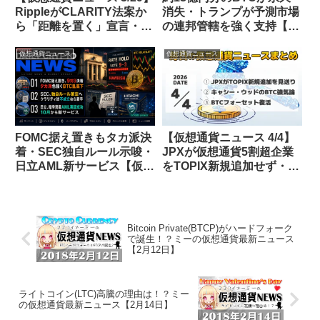
RippleがCLARITY法案か
消失・トランプが予測市場
ら「距離を置く」宣言・ス
の連邦管轄を強く支持【仮
テーブルコイン利回り禁止
想通貨ニュース 26/5/27】
でXRP需要が急浮上・
仮想通貨ニュース
仮想通貨ニュース
SIRENが24時間で111%急
騰
FOMC据え置きもタカ派決
【仮想通貨ニュース 4/4】
着・SEC独自ルール示唆・
JPXが仮想通貨5割超企業
日立AML新サービス【仮想
をTOPIX新規追加せず・キ
通貨ニュース 26/7/30】
ャシー・ウッドがBTCの
「85%暴落時代は終わっ
た」と宣言・ジャック・ド
ーシーがBTCフォーセット
Bitcoin Private(BTCP)がハードフォーク
を復活へ
で誕生！？ミーの仮想通貨最新ニュース
【2月12日】
ライトコイン(LTC)高騰の理由は！？ミー
の仮想通貨最新ニュース【2月14日】