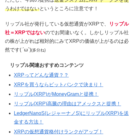
うわけではない
というところに注意です！
リップル社が発行している仮想通貨がXRPで、
リップル
社＝XRPではない
のでお間違いなく。しかしリップル社
の株が上がれば相対的にみてXRPの価値が上がるのは必
然です( ´ω`)
(多分ね)
リップル関連おすすめコンテンツ
XRPってどんな通貨？？
XRPを買うならビットバンクで決まり！
リップル(XRP)がMoneyGramと提携！
リップル(XRP)高騰の理由はアメックスと提携！
LedgerNanoS(レジャーナノS)にリップル(XRP)を送
金する方法！
XRPの仮想通貨格付けランクがアップ！