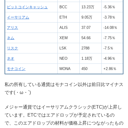
ビットコインキャッシュ
BCC
13.23万
-5.36％
イーサリアム
ETH
9.05万
-3.78％
アリス
ALIS
37.07
-14.08％
ネム
XEM
54.66
-7.75％
リスク
LSK
2788
-7.5％
ネオ
NEO
1.18万
-4.96％
モナコイン
MONA
450
+2.86％
私の所有している通貨はモナコイン以外は前日比マイナス
です(・ω・`)
メジャー通貨ではイーサリアムクラシック(ETC)が上昇し
ています。ETCではエアドロップが予定されているの
で、このエアドロップの材料が価格上昇につながったもの