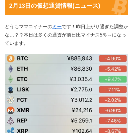
2月13日の仮想通貨情報(ニュース)
どうもママコイナーの
ミー
です！昨日上がり過ぎた調整か
な…？？本日は多くの通貨が前日比マイナス5％～になっ
ています。