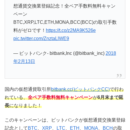
想通貨交換業登録記念！全ペア手数料無料キャン
ペーン
BTC,XRP,LTC,ETH,MONA,BCC(BCC)の取引手数
料がゼロです！
https://t.co/z2MA9K526e
pic.twitter.com/ZnztaLlWE9
— ビットバンク- bitbank,Inc (@bitbank_inc)
2018
年2月13日
国内の仮想通貨取引所
bitbank.cc(ビットバンクCC)
で行わ
れている、
全ペア手数料無料キャンペーン
が
6月末まで延
長
になりました！
このキャンペーンは、ビットバンクが仮想通貨交換業登録
記念として
BTC
、
XRP
、
LTC
、
ETH
、
MONA
、
BCH
の取