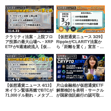
得・メタプラネットが世界
15万ドルを維持・メタプラ
3位のBTC保有に・日本の
ネットがBTCカードを発表
仮想通貨ニュース
仮想通貨ニュース
分離課税の新解釈が話題
クラリティ法案・上院フロ
【仮想通貨ニュース 3/29】
ア投票の最大山場へ・XRP
RippleがCLARITY法案か
ETFが6週連続流入【仮想
ら「距離を置く」宣言・ス
通貨ニュース 26/6/22】
テーブルコイン利回り禁止
でXRP需要が急浮上・
仮想通貨ニュース
仮想通貨ニュース
SIRENが24時間で111%急
騰
【仮想通貨ニュース 4/13】
片山金融相が仮想通貨ETF
米イラン緊張再燃でBTCが
解禁検討を表明・サークル
71,000ドル割れ・メタプラ
が国家信託銀行の認可取
ネットが1年でBTC保有量
得・メタプラネットらが
10倍の40,000BTCに・ト
BTC裏付けデジタルクレジ
ランプ「史上最高の株式市
ット共同検討【仮想通貨ニ