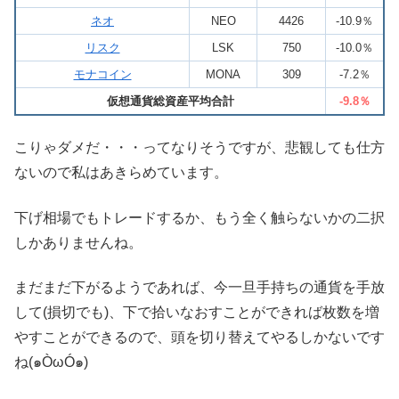
ネオ
NEO
4426
-10.9％
リスク
LSK
750
-10.0％
モナコイン
MONA
309
-7.2％
仮想通貨総資産平均合計
-9.8％
こりゃダメだ・・・ってなりそうですが、悲観しても仕方
ないので私はあきらめています。
下げ相場でもトレードするか、もう全く触らないかの二択
しかありませんね。
まだまだ下がるようであれば、今一旦手持ちの通貨を手放
して(損切でも)、下で拾いなおすことができれば枚数を増
やすことができるので、頭を切り替えてやるしかないです
ね(๑ÒωÓ๑)