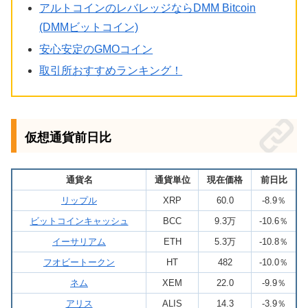
アルトコインのレバレッジならDMM Bitcoin
(DMMビットコイン)
安心安定のGMOコイン
取引所おすすめランキング！
仮想通貨前日比
通貨名
通貨単位
現在価格
前日比
リップル
XRP
60.0
-8.9％
ビットコインキャッシュ
BCC
9.3万
-10.6％
イーサリアム
ETH
5.3万
-10.8％
フオビートークン
HT
482
-10.0％
ネム
XEM
22.0
-9.9％
アリス
ALIS
14.3
-3.9％