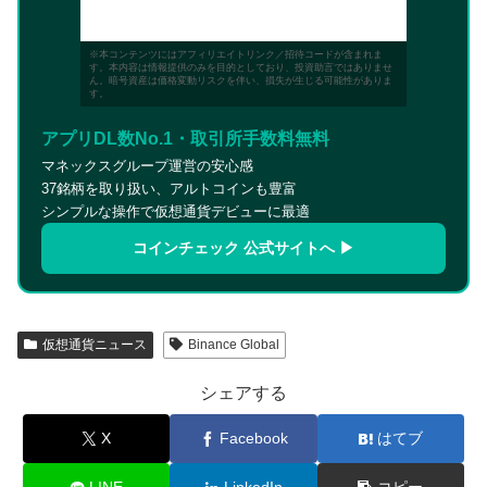
※本コンテンツにはアフィリエイトリンク／招待コードが含まれま
す。本内容は情報提供のみを目的としており、投資助言ではありませ
ん。暗号資産は価格変動リスクを伴い、損失が生じる可能性がありま
す。
アプリDL数No.1・取引所手数料無料
マネックスグループ運営の安心感
37銘柄を取り扱い、アルトコインも豊富
シンプルな操作で仮想通貨デビューに最適
コインチェック 公式サイトへ ▶
仮想通貨ニュース
Binance Global
シェアする
X
Facebook
はてブ