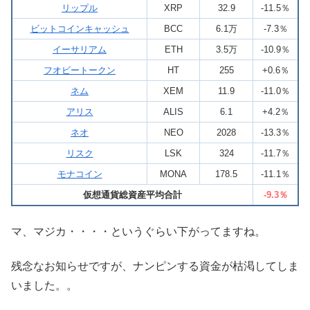
リップル
XRP
32.9
-11.5％
ビットコインキャッシュ
BCC
6.1万
-7.3％
イーサリアム
ETH
3.5万
-10.9％
フオビートークン
HT
255
+0.6％
ネム
XEM
11.9
-11.0％
アリス
ALIS
6.1
+4.2％
ネオ
NEO
2028
-13.3％
リスク
LSK
324
-11.7％
モナコイン
MONA
178.5
-11.1％
仮想通貨総資産平均合計
-9.3％
マ、マジカ・・・・というぐらい下がってますね。
残念なお知らせですが、ナンピンする資金が枯渇してしま
いました。。