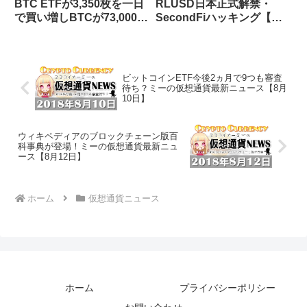
BTC ETFが3,350枚を一日
RLUSD日本正式解禁・
で買い増しBTCが73,000ド
SecondFiハッキング【仮
ル突破・ETHステーキング
想通貨ニュース 26/6/25】
比率が史上最高30%超え・
ブータンがBTCの70%を売
却していた
ビットコインETF今後2ヵ月で9つも審査
待ち？ミーの仮想通貨最新ニュース【8月
10日】
ウィキペディアのブロックチェーン版百
科事典が登場！ミーの仮想通貨最新ニュ
ース【8月12日】
ホーム
仮想通貨ニュース
ホーム
プライバシーポリシー