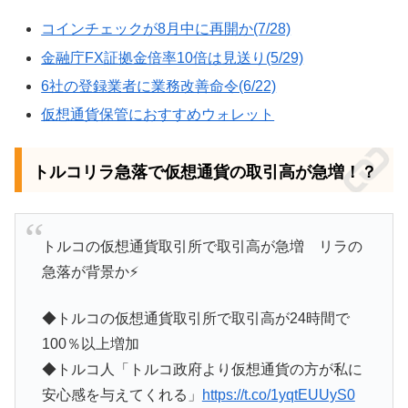
コインチェックが8月中に再開か(7/28)
金融庁FX証拠金倍率10倍は見送り(5/29)
6社の登録業者に業務改善命令(6/22)
仮想通貨保管におすすめウォレット
トルコリラ急落で仮想通貨の取引高が急増！？
トルコの仮想通貨取引所で取引高が急増 リラの
急落が背景か⚡️
◆トルコの仮想通貨取引所で取引高が24時間で
100％以上増加
◆トルコ人「トルコ政府より仮想通貨の方が私に
安心感を与えてくれる」
https://t.co/1yqtEUUyS0