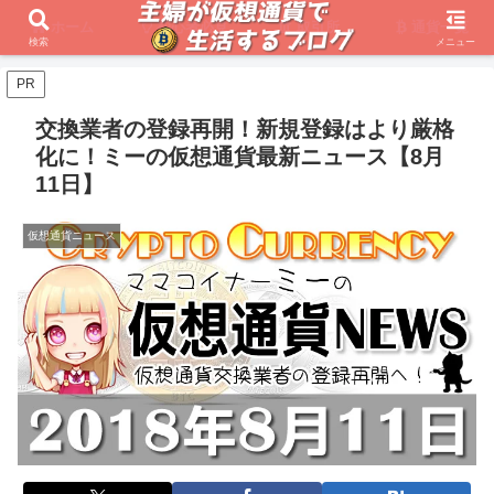
ホーム
初心者必見
取引所
通貨一覧
検索
メニュー
PR
交換業者の登録再開！新規登録はより厳格
化に！ミーの仮想通貨最新ニュース【8月
11日】
仮想通貨ニュース