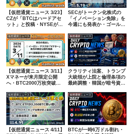
【仮想通貨ニュース 3/23】
SECがトークン化株式の
CZが「BTCはハードアセ
「イノベーション免除」を
ット」と投稿・NYSEが
今週にも発表か・ゴールド
ETFオプション建玉上限を
マンがXRP/SOL ETF全撤
撤廃・GrayscaleがHYPE
退【仮想通貨ニュース
仮想通貨ニュース
仮想通貨ニュース
ETFを申請
5/19】
【仮想通貨ニュース 3/11】
クラリティ法案、トランプ
Xマネーが来月限定公開
大統領が上院と倫理条項の
へ・BTC2000万枚突破・
最終調整・韓国が暗号資産
BTCBOXが2カ月超停止
を76年ぶり法改正で「国家
資産」に位置づけ・ブラッ
仮想通貨ニュース
仮想通貨ニュース
クロック2Q決算で暗号資
産運用額39%減【仮想通貨
ニュース 26/7/16】
【仮想通貨ニュース 4/11】
BTCが一時6万ドル割れ・