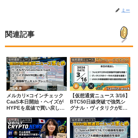
ミー
関連記事
仮想通貨ニュース
仮想通貨ニュース
メルカリ×コインチェック
【仮想通貨ニュース 3/16】
CaaS本日開始・ヘイズが
BTC50日線突破で強気シ
HYPEを底値で買い戻し
グナル・ヴィタリクがETH
【仮想通貨ニュース
刷新提案・USDCが過去最
26/6/8】
高更新間近
仮想通貨ニュース
仮想通貨ニュース