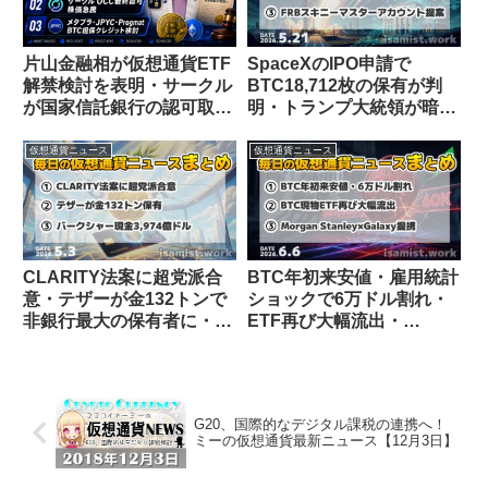
片山金融相が仮想通貨ETF
SpaceXのIPO申請で
解禁検討を表明・サークル
BTC18,712枚の保有が判
が国家信託銀行の認可取
明・トランプ大統領が暗号
得・メタプラネットらが
資産の金融インフラ統合を
BTC裏付けデジタルクレジ
指示【仮想通貨ニュース
仮想通貨ニュース
仮想通貨ニュース
ット共同検討【仮想通貨ニ
26/5/21】
ュース 26/7/11】
CLARITY法案に超党派合
BTC年初来安値・雇用統計
意・テザーが金132トンで
ショックで6万ドル割れ・
非銀行最大の保有者に・バ
ETF再び大幅流出・
ークシャー現金過去最高
Morgan StanleyがGalaxy
3,974億ドル【仮想通貨ニ
と提携【仮想通貨ニュース
ュース 5/3】
26/6/6】
G20、国際的なデジタル課税の連携へ！
ミーの仮想通貨最新ニュース【12月3日】