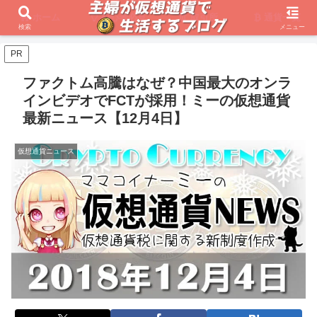
ホーム
初心者必見
取引所
通貨一覧
検索
メニュー
PR
ファクトム高騰はなぜ？中国最大のオンラ
インビデオでFCTが採用！ミーの仮想通貨
最新ニュース【12月4日】
仮想通貨ニュース