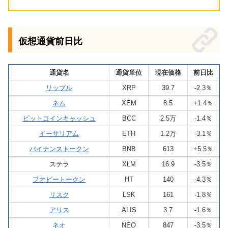
仮想通貨前日比
通貨名
通貨単位
現在価格
前日比
リップル
XRP
39.7
-2.3％
ネム
XEM
8.5
+1.4％
ビットコインキャッシュ
BCC
2.5万
-1.4％
イーサリアム
ETH
1.2万
-3.1％
バイナンストークン
BNB
613
+5.5％
ステラ
XLM
16.9
-3.5％
フオビートークン
HT
140
-4.3％
リスク
LSK
161
-1.8％
アリス
ALIS
3.7
-1.6％
ネオ
NEO
847
-3.5％