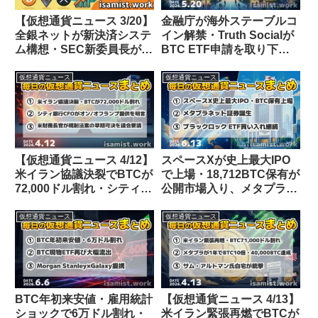
【仮想通貨ニュース 3/20】
金融庁が海外ステーブルコ
全銀ネットが新決済システ
イン解禁・Truth Socialが
ム構想・SEC新委員長が規
BTC ETF申請を取り下げ
制明確化を約束・韓国が仮
【仮想通貨ニュース
想通貨課税撤廃へ
26/5/20】
仮想通貨ニュース
仮想通貨ニュース
【仮想通貨ニュース 4/12】
スペースXが史上最大IPO
米イラン協議決裂でBTCが
で上場・18,712BTC保有が
72,000ドル割れ・シティ銀
公開市場入り、メタプラネ
行CFOが暗号資産オン/オ
ット証券誕生【仮想通貨ニ
フランプ提供を明言・財務
ュース 26/6/13】
仮想通貨ニュース
仮想通貨ニュース
長官が規制法案の早期可決
を要請
BTC年初来安値・雇用統計
【仮想通貨ニュース 4/13】
ショックで6万ドル割れ・
米イラン緊張再燃でBTCが