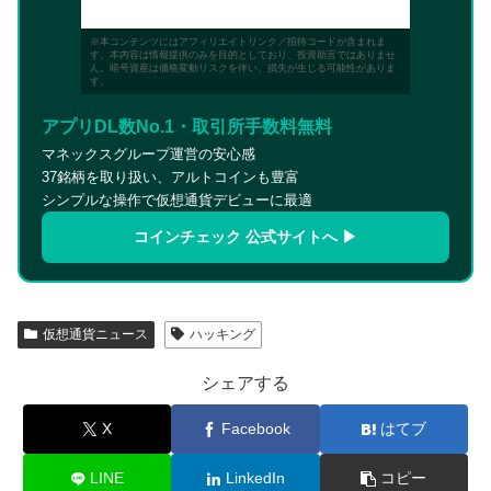
※本コンテンツにはアフィリエイトリンク／招待コードが含まれま
す。本内容は情報提供のみを目的としており、投資助言ではありませ
ん。暗号資産は価格変動リスクを伴い、損失が生じる可能性がありま
す。
アプリDL数No.1・取引所手数料無料
マネックスグループ運営の安心感
37銘柄を取り扱い、アルトコインも豊富
シンプルな操作で仮想通貨デビューに最適
コインチェック 公式サイトへ ▶
仮想通貨ニュース
ハッキング
シェアする
X
Facebook
はてブ
LINE
LinkedIn
コピー