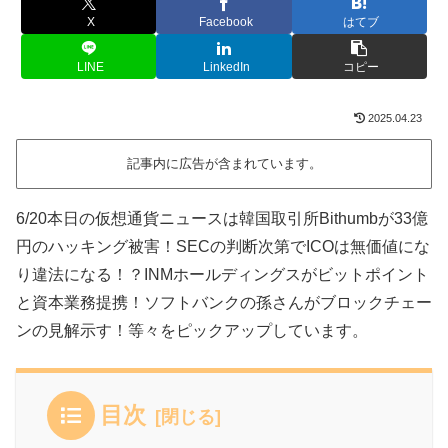
X
Facebook
はてブ
LINE
LinkedIn
コピー
2025.04.23
記事内に広告が含まれています。
6/20本日の仮想通貨ニュースは韓国取引所Bithumbが33億
円のハッキング被害！SECの判断次第でICOは無価値にな
り違法になる！？INMホールディングスがビットポイント
と資本業務提携！ソフトバンクの孫さんがブロックチェー
ンの見解示す！等々をピックアップしています。
目次