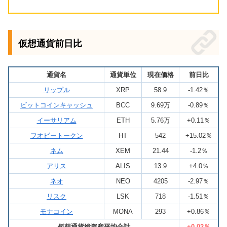
仮想通貨前日比
通貨名
通貨単位
現在価格
前日比
リップル
XRP
58.9
-1.42％
ビットコインキャッシュ
BCC
9.69万
-0.89％
イーサリアム
ETH
5.76万
+0.11％
フオビートークン
HT
542
+15.02％
ネム
XEM
21.44
-1.2％
アリス
ALIS
13.9
+4.0％
ネオ
NEO
4205
-2.97％
リスク
LSK
718
-1.51％
モナコイン
MONA
293
+0.86％
仮想通貨総資産平均合計
+0.02％