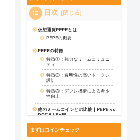
目次
仮想通貨PEPEとは
PEPEの概要
PEPEの特徴
特徴①：強力なミームコミュニ
ティ
特徴②：透明性の高いトークン
設計
特徴③：デフレ機構による希少
性向上
他のミームコインとの比較｜PEPE vs
DOGE / SHIB
DOGE（ドージコイン）との比
較
まずはコインチェック
SHIB（柴犬コイン）との比較