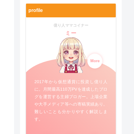
profile
億り人ママコイナー
ミー
More
2017年から仮想通貨に投資し億り人
に。月間最高110万PVを達成したブロ
グを運営する主婦ブロガー。上場企業
や大手メディア等への寄稿実績あり。
難しいことも分かりやすく解説しま
す。