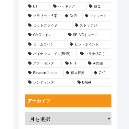
ETF
ハッキング
税金
クラリティ法案
DeFi
ウォレット
ビットフライヤー
ストラテジー
GMOコイン
SBI VCトレード
ミームコイン
ビットポイント
バイナンスコイン(BNB)
ソラナ(SOL)
ステーキング
NFT
AI関連
Binance Japan
積立投資
OKJ
レンディング
Bitget
アーカイブ