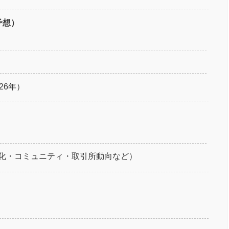
予想）
）
）
26年）
化・コミュニティ・取引所動向など）