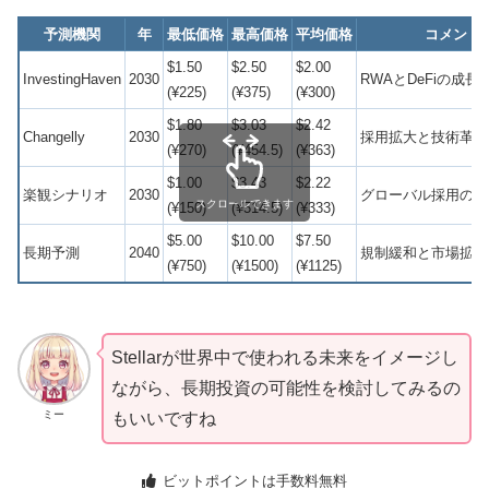
予測機関
年
最低価格
最高価格
平均価格
コメント
$1.50
$2.50
$2.00
InvestingHaven
2030
RWAとDeFiの成長
(¥225)
(¥375)
(¥300)
$1.80
$3.03
$2.42
Changelly
2030
採用拡大と技術革新
(¥270)
(¥454.5)
(¥363)
$1.00
$3.43
$2.22
楽観シナリオ
2030
グローバル採用の加
スクロールできます
(¥150)
(¥514.5)
(¥333)
$5.00
$10.00
$7.50
長期予測
2040
規制緩和と市場拡大
(¥750)
(¥1500)
(¥1125)
Stellarが世界中で使われる未来をイメージし
ながら、長期投資の可能性を検討してみるの
ミー
もいいですね
ビットポイントは手数料無料