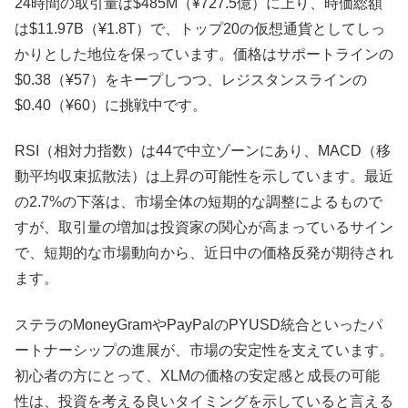
24時間の取引量は$485M（¥727.5億）に上り、時価総額
は$11.97B（¥1.8T）で、トップ20の仮想通貨としてしっ
かりとした地位を保っています。価格はサポートラインの
$0.38（¥57）をキープしつつ、レジスタンスラインの
$0.40（¥60）に挑戦中です。
RSI（相対力指数）は44で中立ゾーンにあり、MACD（移
動平均収束拡散法）は上昇の可能性を示しています。最近
の2.7%の下落は、市場全体の短期的な調整によるもので
すが、取引量の増加は投資家の関心が高まっているサイン
で、短期的な市場動向から、近日中の価格反発が期待され
ます。
ステラのMoneyGramやPayPalのPYUSD統合といったパ
ートナーシップの進展が、市場の安定性を支えています。
初心者の方にとって、XLMの価格の安定感と成長の可能
性は、投資を考える良いタイミングを示していると言える