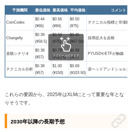
予測機関
最低価格
最高価格
平均価格
コメント
$0.44
$0.56
$0.50
CoinCodex
テクニカル指標と市場動
(¥66)
(¥84)
(¥75)
$0.39
$0.50
$0.45
Changelly
採用拡大を反映
(¥58.5)
(¥75)
(¥67.50)
$0.38
$0.79
$0.58
楽観シナリオ
PYUSDやETFが触媒
スクロールできます
(¥57)
(¥118.5)
(¥87)
$0.38
$1.00
$0.69
テクニカル分析
逆ヘッドアンドショルダ
(¥57)
(¥150)
(¥103.50)
これらの要因から、2025年はXLMにとって重要な年とな
りそうです。
2030年以降の長期予想